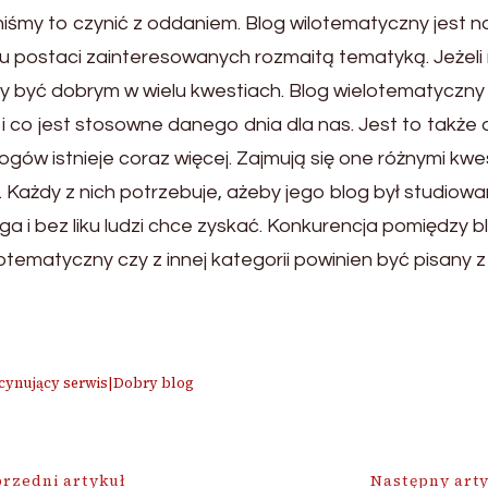
nniśmy to czynić z oddaniem. Blog wilotematyczny jes
iku postaci zainteresowanych rozmaitą tematyką. Jeżel
być dobrym w wielu kwestiach. Blog wielotematyczny ni
i co jest stosowne danego dnia dla nas. Jest to także
ogów istnieje coraz więcej. Zajmują się one różnymi kwes
. Każdy z nich potrzebuje, ażeby jego blog był studio
ga i bez liku ludzi chce zyskać. Konkurencja pomiędzy b
lotematyczny czy z innej kategorii powinien być pisany 
scynujący serwis|Dobry blog
ja
rzedni artykuł
Następny art