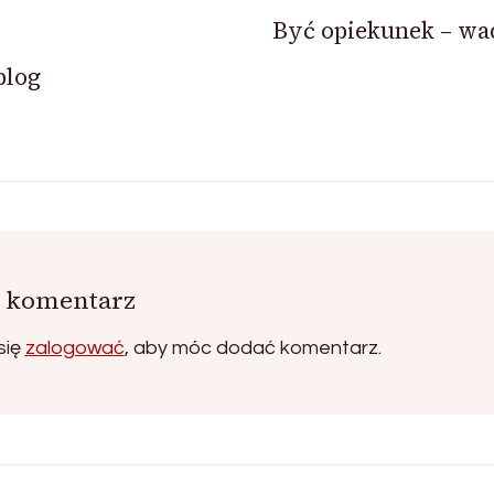
Być opiekunek – wad
blog
 komentarz
się
zalogować
, aby móc dodać komentarz.