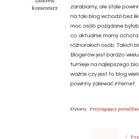
we
Zamieść
zarabiamy, ale stale powi
wpisie
komentarz
Sprawdzony
na taki blog wchodzi bez l
portal
moc osób pożądane byłoby 
co aktualnie mamy ochota 
różnorakich osób. Takich bl
Blogerów jest bardzo wielu
turnieje na najlepszego blo
ważne czy jest to blog wie
powinny zalewać internet.
Przyciągający portal|Fa
Etykiety:
Nawigac
Pop