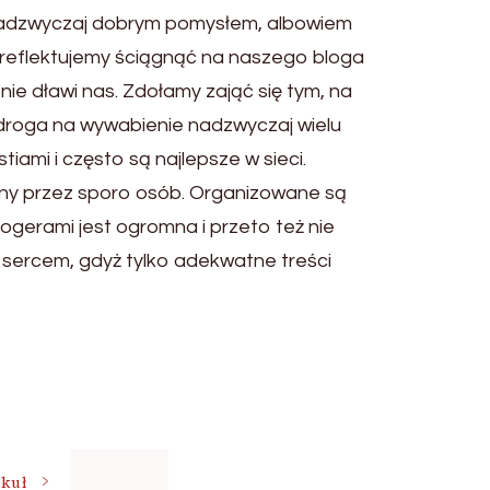
t nadzwyczaj dobrym pomysłem, albowiem
i reflektujemy ściągnąć na naszego bloga
e dławi nas. Zdołamy zająć się tym, na
 droga na wywabienie nadzwyczaj wielu
tiami i często są najlepsze w sieci.
wany przez sporo osób. Organizowane są
logerami jest ogromna i przeto też nie
z sercem, gdyż tylko adekwatne treści
ykuł