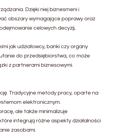
ądzania. Dzięki niej biznesmeni i
ować obszary wymagające poprawy oraz
podejmowanie celowych decyzji,
imi jak udziałowcy, banki czy organy
aufanie do przedsiębiorstwa, co może
ązki z partnerami biznesowymi.
cję. Tradycyjne metody pracy, oparte na
systemom elektronicznym.
acę, ale także minimalizuje
óre integrują różne aspekty działalności
zanie zasobami.