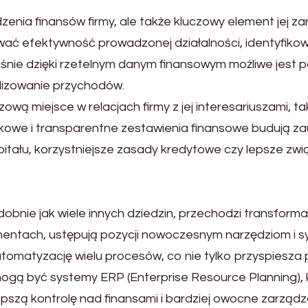
nia finansów firmy, ale także kluczowy element jej zarz
ać efektywność prowadzonej działalności, identyfik
aśnie dzięki rzetelnym danym finansowym możliwe jest 
lizowanie przychodów.
ą miejsce w relacjach firmy z jej interesariuszami, tak
unkowe i transparentne zestawienia finansowe budują z
pitału, korzystniejsze zasady kredytowe czy lepsze zwi
bnie jak wiele innych dziedzin, przechodzi transforma
entach, ustępują pozycji nowoczesnym narzędziom i 
atyzację wielu procesów, co nie tylko przyspiesza pr
ą być systemy ERP (Enterprise Resource Planning), kt
epszą kontrolę nad finansami i bardziej owocne zarząd