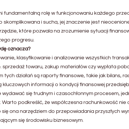
ni fundamentalną rolę w funkcjonowaniu każdego przedsi
o skomplikowana i sucha, jej znaczenie jest nieocenio
arzędzie, które pozwala na zrozumienie sytuacji finan
szego progresu.
wdę oznacza?
ie, klasyfikowanie i analizowanie wszystkich transakc
p. sprzedaż towaru, zakup materiałów czy wypłata po
ch działań są raporty finansowe, takie jak bilans, rac
 kluczowych informacji o kondycji finansowej przedsięb
 wydawać się trudnym i czasochłonnym procesem, jed
. Warto podkreślić, że współczesna rachunkowość nie o
aje się ona narzędziem do przepowiadania przyszłych w
iającym się środowisku biznesowym.