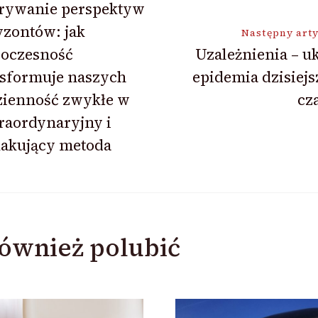
rywanie perspektyw
zontów: jak
Następny art
oczesność
Uzależnienia – u
nsformuje naszych
epidemia dzisiej
zienność zwykłe w
cz
raordynaryjny i
kakujący metoda
ównież polubić