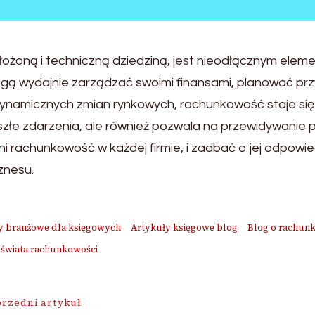
ożoną i techniczną dziedziną, jest nieodłącznym el
mogą wydajnie zarządzać swoimi finansami, planować prz
 i dynamicznych zmian rynkowych, rachunkowość staje s
zeszłe zdarzenia, ale również pozwala na przewidywani
łni rachunkowość w każdej firmie, i zadbać o jej odpowie
znesu.
y branżowe dla księgowych
Artykuły księgowe blog
Blog o rachunk
 świata rachunkowości
ja
rzedni artykuł