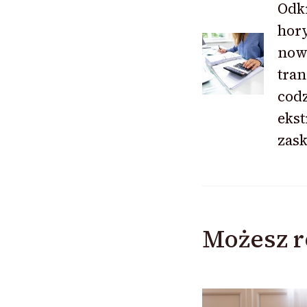
Odk
hory
wpisu
now
tra
cod
ekst
zas
Możesz r