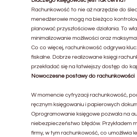
Dlaczego księgowość jest tak cenna?
Rachunkowość to nie aż narzędzie do śledze
menedżerowie mogą na bieżąco kontrolow
planować przyszłościowe działania. To wł
minimalizowanie możliwości oraz maksyma
Co co więcej, rachunkowość odgrywa kluczow
fiskalne. Dobrze realizowane księgi rach
przekładać się na łatwiejszy dostęp do ka
Nowoczesne postawy do rachunkowości
W momencie cyfryzacji rachunkowość, podo
ręcznym księgowaniu i papierowych dokum
Oprogramowanie księgowe pozwala na autom
niebezpieczeństwo błędów. Przykładem mog
firmy, w tym rachunkowość, co umożliwia l